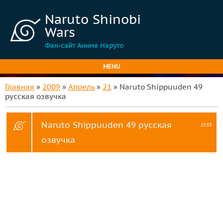
Naruto Shinobi
Wars
Фан-сайт Аниме Наруто
MENU
Главная
»
2009
»
Апрель
»
21
» Naruto Shippuuden 49
русская озвучка
Naruto Shippuuden 49 русская
13:53
озвучка