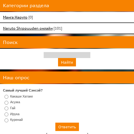
Категории раздела
Манга Наруто
[0]
Naruto Shippuuden онлайн
[101]
Поиск
Наш опрос
Самый лучший Сэнсэй?
Какаши Хатаке
Асума
Гай
Ирука
Куренай