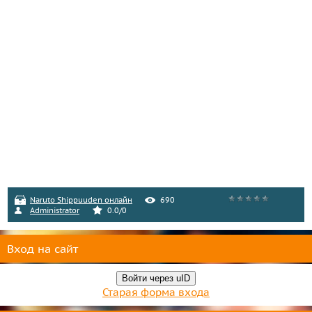
Naruto Shippuuden онлайн
690
Administrator
0.0
/
0
Вход на сайт
Войти через uID
Старая форма входа