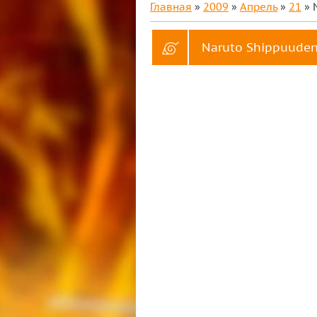
Главная
»
2009
»
Апрель
»
21
» 
Naruto Shippuuden