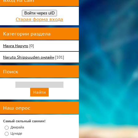
Вход на сайт
Войти через uID
Старая форма входа
Категории раздела
Манга Наруто
[0]
Naruto Shippuuden онлайн
[101]
Поиск
Наш опрос
Самый сильный саннин!
Джирайа
Цунаде