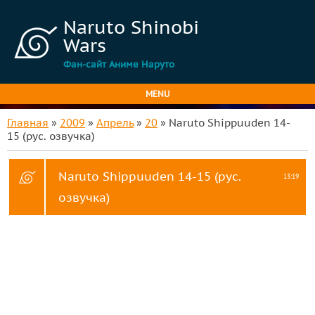
Naruto Shinobi
Wars
Фан-сайт Аниме Наруто
MENU
Главная
»
2009
»
Апрель
»
20
» Naruto Shippuuden 14-
15 (рус. озвучка)
Naruto Shippuuden 14-15 (рус.
13:19
озвучка)