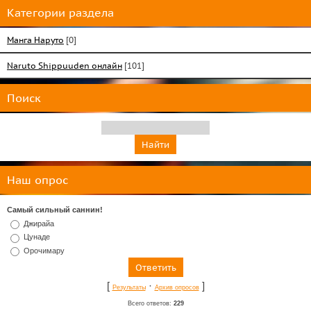
Категории раздела
Манга Наруто
[0]
Naruto Shippuuden онлайн
[101]
Поиск
Наш опрос
Самый сильный саннин!
Джирайа
Цунаде
Орочимару
[
·
]
Результаты
Архив опросов
Всего ответов:
229