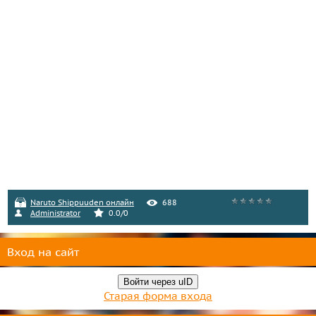
Naruto Shippuuden онлайн
688
Administrator
0.0
/
0
Вход на сайт
Войти через uID
Старая форма входа