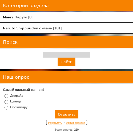
Категории раздела
Манга Наруто
[0]
Naruto Shippuuden онлайн
[101]
Поиск
Наш опрос
Самый сильный саннин!
Джирайа
Цунаде
Орочимару
[
·
]
Результаты
Архив опросов
Всего ответов:
229