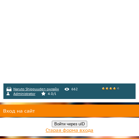
Naruto Shippuuden онлайн
662
Administrator
4.0
/
1
Вход на сайт
Войти через uID
Старая форма входа