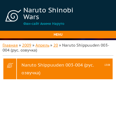
Naruto Shinobi
Wars
Фан-сайт Аниме Наруто
MENU
Главная
»
2009
»
Апрель
»
20
» Naruto Shippuuden 003-
004 (рус. озвучка)
Naruto Shippuuden 003-004 (рус.
13:08
озвучка)